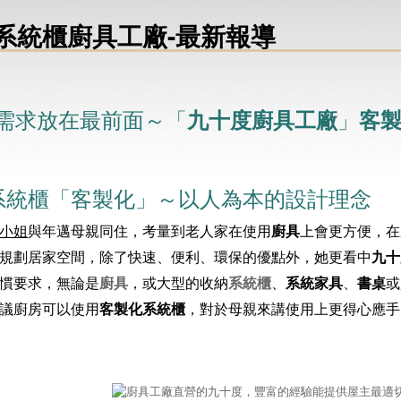
系統櫃廚具工廠-最新報導
需求放在最前面～「
」
九十度廚具工廠
客
系統櫃「客製化」～以人為本的設計理念
小姐
與年邁母親同住，考量到老人家在使用
廚具
上會更方便，在
規劃居家空間，除了快速、便利、環保的優點外，她更看中
九十
慣要求，無論是
廚具
，或大型的收納
系統櫃
、
系統家具
、
書桌
或
議廚房可以使用
客製化系統櫃
，對於母親來講使用上更得心應手