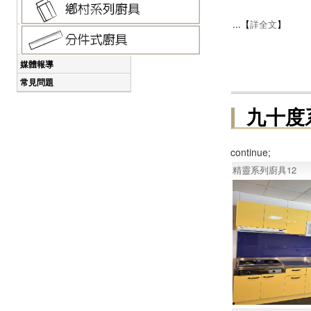
...【
詳全文
】
媒體報導
常見問題
九十度
continue;
精靈系列廚具12