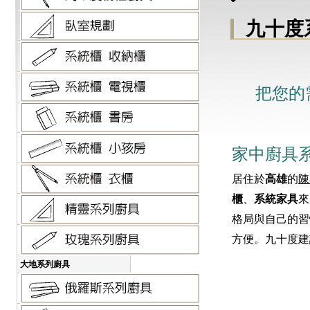
九十度
把您的
家中廚具
居住於
高雄
的
陳
櫃
、
系統家具
來
格局與自己的習
方便。九十度建
大地系列廚具