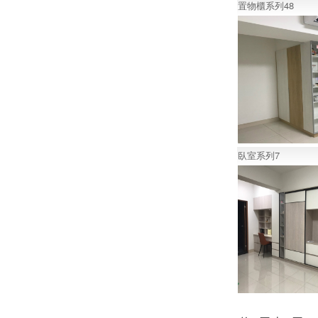
置物櫃系列48
臥室系列7