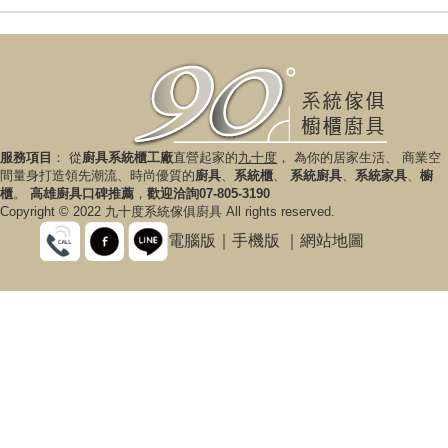
服務項目
： 從
廚具系統櫃工廠
直營起家的
九十度
， 為你的居家生活、 商業空
間量身打造領先潮流、時尚優質的
廚具
、
系統櫃
、
系統廚具
、
系統家具
、
櫥
櫃
。
高雄廚具口碑推薦
，
歡迎洽詢07-805-3190
Copyright © 2022 九十度系統傢俱廚具 All rights reserved.
電腦版
｜
手機版
｜
網站地圖