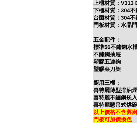
上櫃材質：V313
下櫃材質：304不
台面材質：304不
門板材質：水晶
五金配件：
標準56不鏽鋼水
不鏽鋼抽屜
塑膠五連鉤
塑膠菜刀架
廚用三機：
喜特麗薄型排油煙機J
喜特麗不鏽鋼崁入爐J
喜特麗懸吊式烘碗機J
以上價格不含舊廚
門板可加價換色