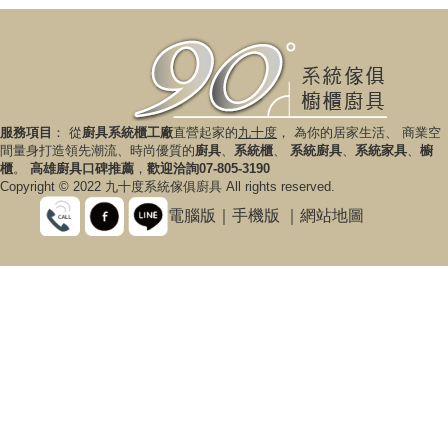
服務項目
： 從
廚具系統櫃工廠
直營起家的
九十度
， 為你的居家生活、 商業空
間量身打造領先潮流、時尚優質的
廚具
、
系統櫃
、
系統廚具
、
系統家具
、
櫥
櫃
。
高雄廚具口碑推薦
，
歡迎洽詢07-805-3190
Copyright © 2022 九十度系統傢俱廚具 All rights reserved.
電腦版
｜
手機版
｜
網站地圖