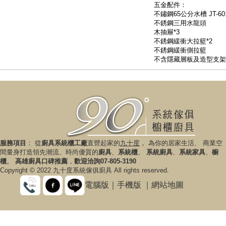
五金配件：
不鏽鋼65公分水槽 JT-60
不銹鋼三用水龍頭
木抽屜*3
不銹鋼緩衝大拉籃*2
不銹鋼緩衝側拉籃
不含隱藏層板及造型支架
服務項目
： 從
廚具系統櫃工廠
直營起家的
九十度
， 為你的居家生活、 商業空
間量身打造領先潮流、時尚優質的
廚具
、
系統櫃
、
系統廚具
、
系統家具
、
櫥
櫃
。
高雄廚具口碑推薦
，
歡迎洽詢07-805-3190
Copyright © 2022 九十度系統傢俱廚具 All rights reserved.
電腦版
｜
手機版
｜
網站地圖