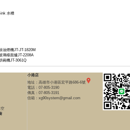
 Sink 水槽
煙機JT-JT-1820M
檯面爐JT-2208A
機JT-3061Q
小港店
地址：
高雄市小港區宏平路686-6號
電話：
07-805-3190
傳真：07-805-3191
信箱：
xg90system@gmail.com
業空
櫥