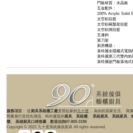
門板材質：水晶板
五金配件：
100% Acrylic Solid
太空鋁拉籃
太空鋁碗盤架拉籃
太空鋁側拉籃
五連鉤
菜刀架
廚房機器：
喜特麗全隱藏式電熱除油
喜特麗第三代雙內焰玻璃
喜特麗嵌門板落地式烘碗
服務項目
： 從
廚具系統櫃工廠
直營起家的
九十度
， 為你的居家生活、 商
間量身打造領先潮流、時尚優質的
廚具
、
系統櫃
、
系統廚具
、
系統家具
、
櫃
。
高雄廚具口碑推薦
，
歡迎洽詢07-805-3190
Copyright © 2022 九十度系統傢俱廚具 All rights reserved.