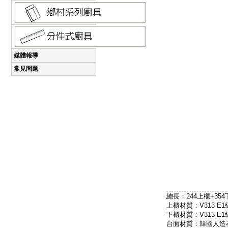
媒體報導
常見問題
總長：244上櫃+354
上櫃材質：V313 E
下櫃材質：V313 E
台面材質：韓國人造