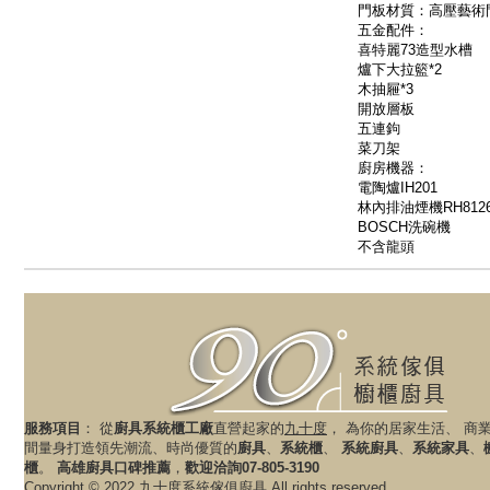
門板材質：高壓藝術
五金配件：
喜特麗73造型水槽
爐下大拉籃*2
木抽屜*3
開放層板
五連鉤
菜刀架
廚房機器：
電陶爐IH201
林內排油煙機RH812
BOSCH洗碗機
不含龍頭
服務項目
： 從
廚具系統櫃工廠
直營起家的
九十度
， 為你的居家生活、 商
間量身打造領先潮流、時尚優質的
廚具
、
系統櫃
、
系統廚具
、
系統家具
、
櫃
。
高雄廚具口碑推薦
，
歡迎洽詢07-805-3190
Copyright © 2022 九十度系統傢俱廚具 All rights reserved.